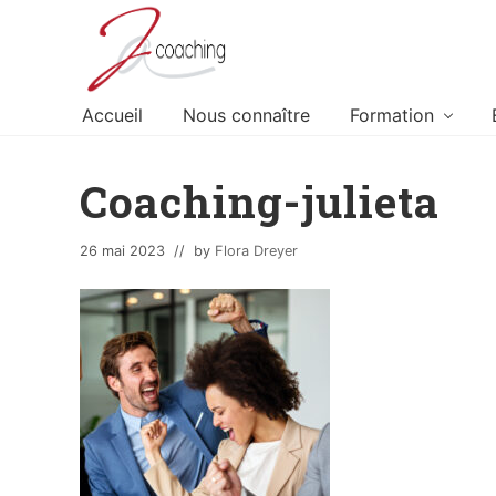
Skip
Skip
Skip
to
to
to
left
content
footer
header
Accueil
Nous connaître
Formation
navigation
Coaching-julieta
26 mai 2023
// by
Flora Dreyer