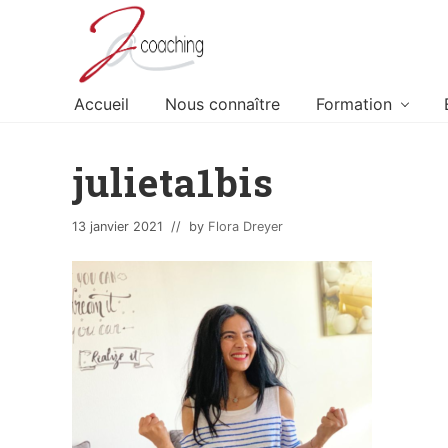
Skip
Skip
Skip
to
to
to
left
content
footer
header
Accueil
Nous connaître
Formation
navigation
julieta1bis
13 janvier 2021
// by
Flora Dreyer