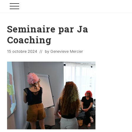
Menu
Skip
Skip
to
to
content
footer
Seminaire par Ja
Coaching
15 octobre 2024
// by
Genevieve Mercier